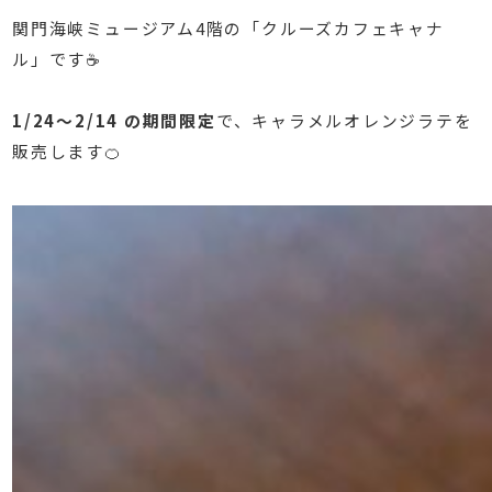
関門海峡ミュージアム4階の「クルーズカフェキャナ
ル」です☕️
⁡
1/24〜2/14 の期間限定
で、キャラメルオレンジラテを
販売します🍊